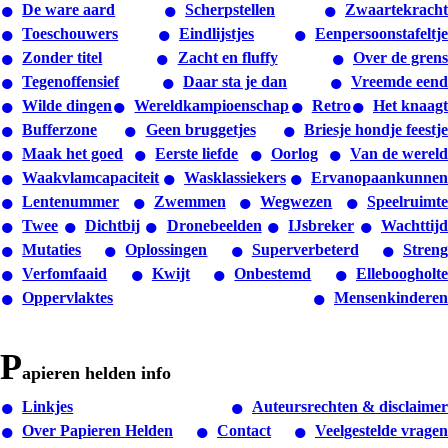
De ware aard
Scherpstellen
Zwaartekracht
Toeschouwers
Eindlijstjes
Eenpersoonstafeltje
Zonder titel
Zacht en fluffy
Over de grens
Tegenoffensief
Daar sta je dan
Vreemde eend
Wilde dingen
Wereldkampioenschap
Retro
Het knaagt
Bufferzone
Geen bruggetjes
Briesje hondje feestje
Maak het goed
Eerste liefde
Oorlog
Van de wereld
Waakvlamcapaciteit
Wasklassiekers
Ervanopaankunnen
Lentenummer
Zwemmen
Wegwezen
Speelruimte
Twee
Dichtbij
Dronebeelden
IJsbreker
Wachttijd
Mutaties
Oplossingen
Superverbeterd
Streng
Verfomfaaid
Kwijt
Onbestemd
Elleboogholte
Oppervlaktes
Mensenkinderen
p
apieren helden info
Linkjes
Auteursrechten & disclaimer
Over Papieren Helden
Contact
Veelgestelde vragen