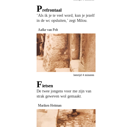
P
refrontaal
‘Als ik je te veel word, kun je jezelf
in de wc opsluiten,’ zegt Milou.
Aafke van Pelt
leestijd 4 minuten
F
ietsen
De twee jongens voor me zijn van
strak geweven wol gemaakt.
Mariken Heitman