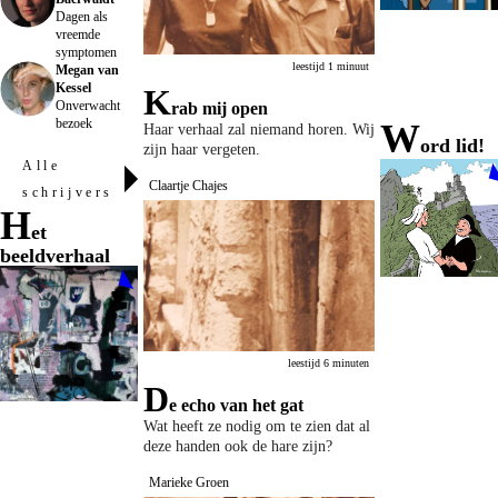
Dagen als
vreemde
symptomen
leestijd 1 minuut
Megan van
Kessel
K
Onverwacht
rab mij open
bezoek
w
Haar verhaal zal niemand horen. Wij
ord lid!
zijn haar vergeten.
alle
Claartje Chajes
schrijvers
H
et
beeldverhaal
leestijd 6 minuten
D
e echo van het gat
Wat heeft ze nodig om te zien dat al
deze handen ook de hare zijn?
Marieke Groen