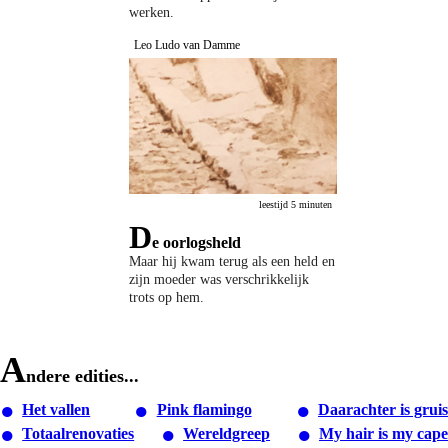
werken.
Leo Ludo van Damme
leestijd 5 minuten
D
e oorlogsheld
Maar hij kwam terug als een held en
zijn moeder was verschrikkelijk
trots op hem.
A
ndere edities...
Het vallen
Pink flamingo
Daarachter is gruis
Totaalrenovaties
Wereldgreep
My hair is my cape