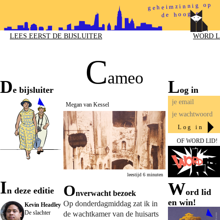
geheimzinnig op
de hoogte
papieren helden
LEES EERST DE BIJSLUITER
WORD L
C
ameo
D
l
e bijsluiter
og in
Megan van Kessel
log in
Je bent ingelogd!
OF
WORD LID!
leestijd 6 minuten
i
W
O
n deze editie
ord lid
nverwacht bezoek
en win!
Op donderdagmiddag zat ik in
Kevin Headley
De slachter
de wachtkamer van de huisarts