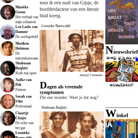
toen ik een mail van Gijsje, de
Marieke
hoofdredacteur van een literair
Groen
blad kreeg.
Het verhaal van
mijn schaarste
Leonieke Baerwaldt
Leo Ludo van
Damme
De oorlogsheld
Mariken
n
Heitman
ieuwsbrief
De
mierenkaravaan
Shabnam
Baqhiri
Krab mij open
leestijd 3 minuten
Aafke van
D
Pelt
agen als vreemde
Fietsen
symptomen
Sarah van
Die ene moeder. Weet je dat nog?
Vliet
Prefrontaal
Shabnam Baqhiri
w
Claartje
inkel
Chajes
De echo van
het gat
Leonieke
Baerwaldt