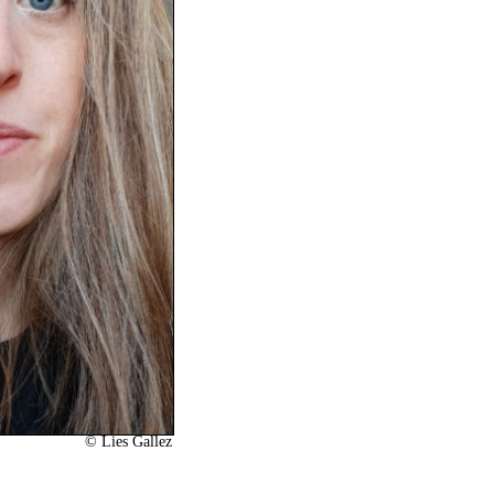
©
Lies Gallez