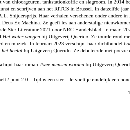
t van chloorgeuren, tankstationkoffie en slagroom. In 2014 b
unst en schrijven aan het RITCS in Brussel. In datzelfde jaa
 A.L. Snijdersprijs. Haar verhalen verschenen onder andere in
 Deus Ex Machina. Ze geeft les aan anderstalige nieuwkomer
ende Ster Literatuur 2021 door NRC Handelsblad. In maart 20
el
Het water vangen
bij Uitgeverij Querido. Ze tourde rond m
rd en muziek. In februari 2023 verschijnt haar dichtbundel
ho
& het heelal
bij Uitgeverij Querido. Ze debuteerde met poëzie
schijnt haar roman
Twee mensen worden
bij Uitgeverij Querid
melt / punt 2.0
Tijd is een ster
Je voelt je eindelijk een hon