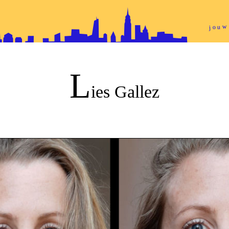
jouw
L
ies Gallez