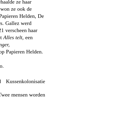
ehaalde ze haar
r won ze ook de
 Papieren Helden, De
s. Gallez werd
21 verscheen haar
et
Alles telt
, een
nger,
 op Papieren Helden.
o.
d
Kussenkolonisatie
Twee mensen worden