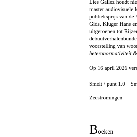
Lies Gallez houdt nie
master audiovisuele k
publieksprijs van de
Gids, Kluger Hans en
uitgeroepen tot Rijz
debuutverhalenbund
voorstelling van woo
heteronormativiteit 
Op 16 april 2026 ver
Smelt / punt 1.0
S
zeestromingen
b
oeken