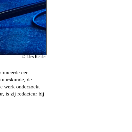
©
Lies Kelder
ombineerde een
stuurskunde, de
che werk onderzoekt
 is zij redacteur bij