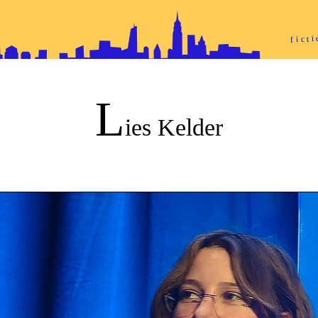
fic
L
ies Kelder