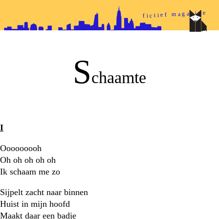
fictief magazine
papieren helden
S
chaamte
I
Ooooooooh
Oh oh oh oh oh
Ik schaam me zo
Sijpelt zacht naar binnen
Huist in mijn hoofd
Maakt daar een badje