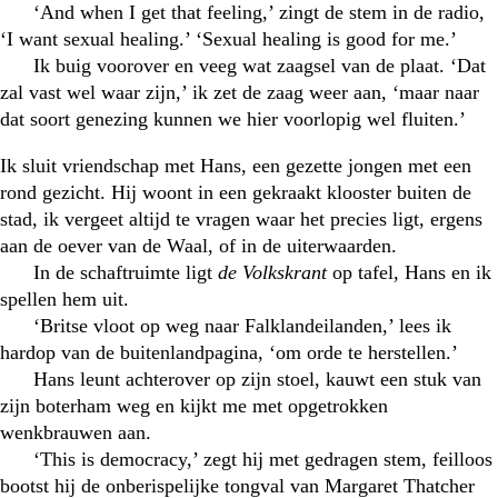
‘And when I get that feeling,’ zingt de stem in de radio,
‘I want sexual healing.’ ‘Sexual healing is good for me.’
Ik buig voorover en veeg wat zaagsel van de plaat. ‘Dat
zal vast wel waar zijn,’ ik zet de zaag weer aan, ‘maar naar
dat soort genezing kunnen we hier voorlopig wel fluiten.’
Ik sluit vriendschap met Hans, een gezette jongen met een
rond gezicht. Hij woont in een gekraakt klooster buiten de
stad, ik vergeet altijd te vragen waar het precies ligt, ergens
aan de oever van de Waal, of in de uiterwaarden.
In de schaftruimte ligt
de Volkskrant
op tafel, Hans en ik
spellen hem uit.
‘Britse vloot op weg naar Falklandeilanden,’ lees ik
hardop van de buitenlandpagina, ‘om orde te herstellen.’
Hans leunt achterover op zijn stoel, kauwt een stuk van
zijn boterham weg en kijkt me met opgetrokken
wenkbrauwen aan.
‘This is democracy,’ zegt hij met gedragen stem, feilloos
bootst hij de onberispelijke tongval van Margaret Thatcher