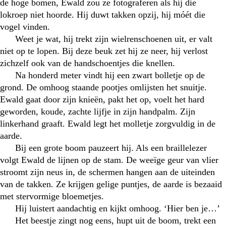
de hoge bomen, Ewald zou ze fotograferen als hij die
lokroep niet hoorde. Hij duwt takken opzij, hij móét die
vogel vinden.
Weet je wat, hij trekt zijn wielrenschoenen uit, er valt
niet op te lopen. Bij deze beuk zet hij ze neer, hij verlost
zichzelf ook van de handschoentjes die knellen.
Na honderd meter vindt hij een zwart bolletje op de
grond. De omhoog staande pootjes omlijsten het snuitje.
Ewald gaat door zijn knieën, pakt het op, voelt het hard
geworden, koude, zachte lijfje in zijn handpalm. Zijn
linkerhand graaft. Ewald legt het molletje zorgvuldig in de
aarde.
Bij een grote boom pauzeert hij. Als een braillelezer
volgt Ewald de lijnen op de stam. De weeïge geur van vlier
stroomt zijn neus in, de schermen hangen aan de uiteinden
van de takken. Ze krijgen gelige puntjes, de aarde is bezaaid
met stervormige bloemetjes.
Hij luistert aandachtig en kijkt omhoog. ‘Hier ben je…’
Het beestje zingt nog eens, hupt uit de boom, trekt een