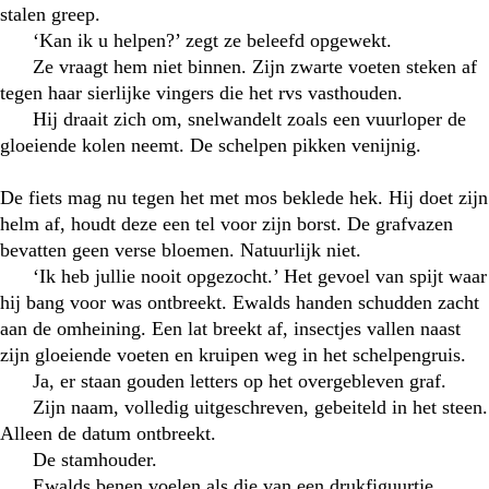
stalen greep.
‘Kan ik u helpen?’ zegt ze beleefd opgewekt.
Ze vraagt hem niet binnen. Zijn zwarte voeten steken af
tegen haar sierlijke vingers die het rvs vasthouden.
Hij draait zich om, snelwandelt zoals een vuurloper de
gloeiende kolen neemt. De schelpen pikken venijnig.
De fiets mag nu tegen het met mos beklede hek. Hij doet zijn
helm af, houdt deze een tel voor zijn borst. De grafvazen
bevatten geen verse bloemen. Natuurlijk niet.
‘Ik heb jullie nooit opgezocht.’ Het gevoel van spijt waar
hij bang voor was ontbreekt. Ewalds handen schudden zacht
aan de omheining. Een lat breekt af, insectjes vallen naast
zijn gloeiende voeten en kruipen weg in het schelpengruis.
Ja, er staan gouden letters op het overgebleven graf.
Zijn naam, volledig uitgeschreven, gebeiteld in het steen.
Alleen de datum ontbreekt.
De stamhouder.
Ewalds benen voelen als die van een drukfiguurtje