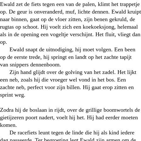
Ewald zet de fiets tegen een van de palen, klimt het trappetje
op. De geur is onveranderd, muf, lichte dennen. Ewald kruipt
naar binnen, gaat op de vloer zitten, zijn benen gekruld, de
rugtas op schoot. Hij voelt zich een koekoeksjong, helemaal
als in de opening een vogeltje verschijnt. Het fluit, vliegt dan
op.
Ewald snapt de uitnodiging, hij moet volgen. Een been
op de eerste trede, hij springt en landt op het zachte tapijt
van snippers dennenboom.
Zijn hand glijdt over de golving van het zadel. Het lijkt
een neb, zoals hij die vroeger wel vond in het bos. Een
zachte neb, perfect voor zijn billen. Hij gaat erop zitten en
sprint weg.
Zodra hij de boslaan in rijdt, over de grillige boomwortels de
gietijzeren poort nadert, voelt hij het. Hij had eerder moeten
komen.
De racefiets leunt tegen de linde die hij als kind iedere
dag passeerde. Ter begroeting legt Ewald zijn armen om de