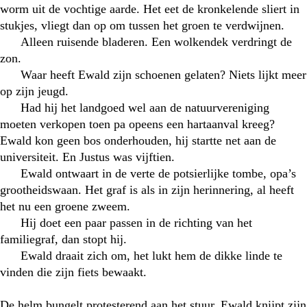
worm uit de vochtige aarde. Het eet de kronkelende sliert in
stukjes, vliegt dan op om tussen het groen te verdwijnen.
Alleen ruisende bladeren. Een wolkendek verdringt de
zon.
Waar heeft Ewald zijn schoenen gelaten? Niets lijkt meer
op zijn jeugd.
Had hij het landgoed wel aan de natuurvereniging
moeten verkopen toen pa opeens een hartaanval kreeg?
Ewald kon geen bos onderhouden, hij startte net aan de
universiteit. En Justus was vijftien.
Ewald ontwaart in de verte de potsierlijke tombe, opa’s
grootheidswaan. Het graf is als in zijn herinnering, al heeft
het nu een groene zweem.
Hij doet een paar passen in de richting van het
familiegraf, dan stopt hij.
Ewald draait zich om, het lukt hem de dikke linde te
vinden die zijn fiets bewaakt.
De helm bungelt protesterend aan het stuur. Ewald knijpt zijn