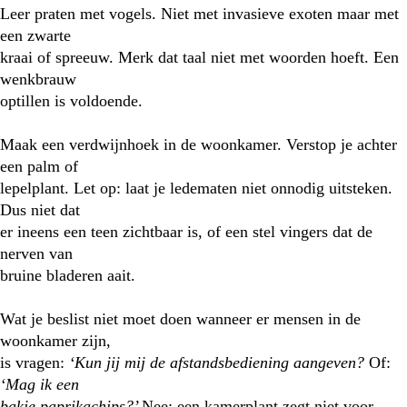
Leer praten met vogels. Niet met invasieve exoten maar met
een zwarte
kraai of spreeuw. Merk dat taal niet met woorden hoeft. Een
wenkbrauw
optillen is voldoende.
Maak een verdwijnhoek in de woonkamer. Verstop je achter
een palm of
lepelplant. Let op: laat je ledematen niet onnodig uitsteken.
Dus niet dat
er ineens een teen zichtbaar is, of een stel vingers dat de
nerven van
bruine bladeren aait.
Wat je beslist niet moet doen wanneer er mensen in de
woonkamer zijn,
is vragen:
‘Kun jij mij de afstandsbediening aangeven?
Of:
‘Mag ik een
bakje paprikachips?’
Nee: een kamerplant zegt niet voor