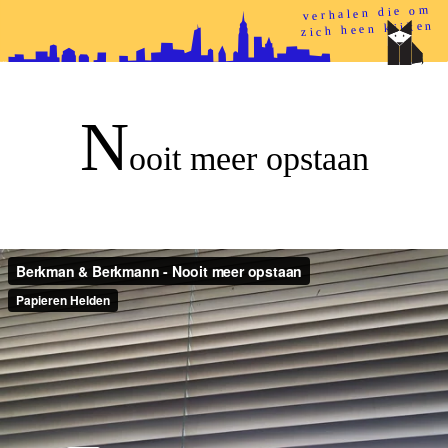
verhalen die om
zich heen kijken
papieren helden
N
ooit meer opstaan