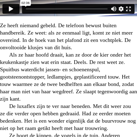
Ze heeft niemand gebeld. De telefoon bewust buiten
handbereik. Ze weet: als ze eenmaal ligt, komt ze niet meer
overeind. In de hoek van het plafond zit een vochtplek. De
onvoltooide klusjes van dit huis.
Als ze haar hoofd draait, kan ze door de kier onder het
keukenkastje zien wat erin staat. Deels. De rest weet ze.
Spuitbus waterdicht jassen- en schoenenspul,
gootsteenontstopper, ledlampjes, geplastificeerd touw. Het
touw waarmee ze de twee bedhelften aan elkaar bond, zodat
haar man niet van haar wegdreef. Ze slaapt tegenwoordig aan
zijn kant.
De luxaflex zijn te ver naar beneden. Met dit weer zou
ze die verder open hebben gedraaid. Had ze eerder moeten
bedenken. Het is een wonder eigenlijk dat de buurvrouw nog
niet op het raam getikt heeft met haar trouwring.
Ze hoort de kippen, de vogels in de tuin. Anderen