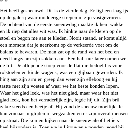
Het heeft gesneeuwd. Dit is de vierde dag. Er ligt een laag ijs
op de galerij waar modderige strepen in zijn vastgevroren.
De ochtend van de eerste sneeuwdag maakte ik hem wakker
en ik riep dat alles wit was. Ik hinkte naar de kleren op de
stoel en begon me aan te kleden. Nooit staand, er komt altijd
een moment dat je neerkomt op de verkeerde voet om de
balans te bewaren. De man zat op de rand van het bed en
deed langzaam zijn sokken aan. Een half uur later namen we
de lift. De aflopende stoep voor de flat die bedoeld is voor
rolstoelen en kinderwagens, was een glijbaan geworden. Ik
hing aan zijn arm en greep dan weer zijn elleboog en hij
tastte met zijn voeten af waar we het beste konden lopen.
Waar het glad leek, was het niet glad, maar waar het niet
glad leek, kon het verraderlijk zijn, legde hij uit. Zijn bril
zakte steeds een beetje af. Hij vond de sneeuw moeilijk. Je
kan zomaar uitglijden of wegzakken en er zijn overal mensen
op straat. Die komen kijken naar de sneeuw alsof het iets
heel bijzonders is. Toen we in Litouwen woonden, vond hij