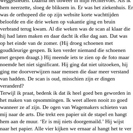
weggesneden. Daarna het onweer in mijn rechtervoet. Als ik
hem neerzette, sloeg de bliksem in. Er was het ziekenhuis. Er
was de orthopeed die op zijn website korte wachttijden
beloofde en die drie weken op vakantie ging en bruin
verbrand terug kwam. Al die weken was de scan al klaar die
hij had laten maken en daar dacht ik elke dag aan. Dat was
op het einde van de zomer. (Hij droeg schoenen met
goudkleurige gespen. Ik ken verder niemand die schoenen
met gespen draagt.) Hij meende iets te zien op de foto maar
noemde het niet significant. Hij ging dat niet uitzoeken, hij
ging me doorverwijzen naar mensen die daar meer verstand
van hadden. De scan is oud, misschien zijn er dingen
veranderd?
Terwijl ik praat, bedenk ik dat ik heel goed ben geworden in
het maken van opsommingen. Ik weet alleen nooit zo goed
wanneer ze af zijn. De ogen van Wagemakers schieten van
mij naar de arts. Die trekt een papier uit de stapel en hangt
hem aan de muur. ‘Er is mij niets doorgemaild.’ Hij wijst
naar het papier. Alle vier kijken we ernaar al hangt het te ver