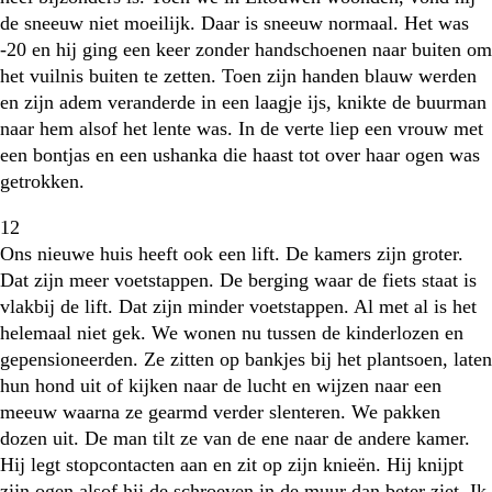
de sneeuw niet moeilijk. Daar is sneeuw normaal. Het was
-20 en hij ging een keer zonder handschoenen naar buiten om
het vuilnis buiten te zetten. Toen zijn handen blauw werden
en zijn adem veranderde in een laagje ijs, knikte de buurman
naar hem alsof het lente was. In de verte liep een vrouw met
een bontjas en een ushanka die haast tot over haar ogen was
getrokken.
12
Ons nieuwe huis heeft ook een lift. De kamers zijn groter.
Dat zijn meer voetstappen. De berging waar de fiets staat is
vlakbij de lift. Dat zijn minder voetstappen. Al met al is het
helemaal niet gek. We wonen nu tussen de kinderlozen en
gepensioneerden. Ze zitten op bankjes bij het plantsoen, laten
hun hond uit of kijken naar de lucht en wijzen naar een
meeuw waarna ze gearmd verder slenteren. We pakken
dozen uit. De man tilt ze van de ene naar de andere kamer.
Hij legt stopcontacten aan en zit op zijn knieën. Hij knijpt
zijn ogen alsof hij de schroeven in de muur dan beter ziet. Ik