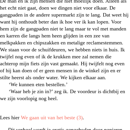
De man en ik zijn mensen die niet moeilijk doen. Alleen als
het echt niet gaat, doen we dingen niet voor elkaar. De
gangpaden in de andere supermarkt zijn te lang. Dat weet hij
want hij onthoudt beter dan ik hoe ver ik kan lopen. Voor
hem zijn de gangpaden niet te lang maar te vol met manden
en karren die langs hem heen glijden in een zee van
melkpakken en chipszakken en metalige reclamestemmen.
We staan voor de schuifdeuren, we hebben niets in huis. Ik
twijfel nog even of ik de krukken mee zal nemen die
achterop mijn fiets zijn vast gemaakt. Hij twijfelt nog even
of hij kan doen of er geen mensen in de winkel zijn en er
stilte heerst als onder water. We kijken elkaar aan.
‘We kunnen eten bestellen.’
‘Waar heb je zin in?’ zeg ik. De voordeur is dichtbij en
we zijn voorlopig nog heel.
Lees hier
We gaan uit van het beste (3)
.
Dit verhaal wordt je gratis aangeboden door
papieren