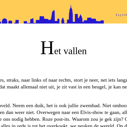
fict
H
et vallen
s, straks, naar links of naar rechts, stort je neer, net iets lan
t maakt allemaal niet uit, je zit vast in een beugel, je kan ne
nveld. Neem een duik, het is ook jullie zwembad. Niet omho
en en dan weer niet. Overwegen naar een Elvis-show te gaan, a
ons nodig hebben. Roze post-its. Waarom zou je gek zijn? Gew
f alles in orde is tot het overkookt, we neuken de wereld. Op