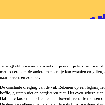
papieren helden
Je hangt stil bovenin, de wind om je oren, je kijkt uit over alle
met jou erop en de andere mensen, je kan zwaaien en gillen, da
naar boven, en zo door.
De constante dreiging van de val. Rekenen op een legomijne
koffie, gisteren niet en eergisteren niet. Het even scherp zi
Halfnatte kussen en schudden aan bovenlijven. De mensen die 
De deur kan alleen open als de andere dicht is, we doen also