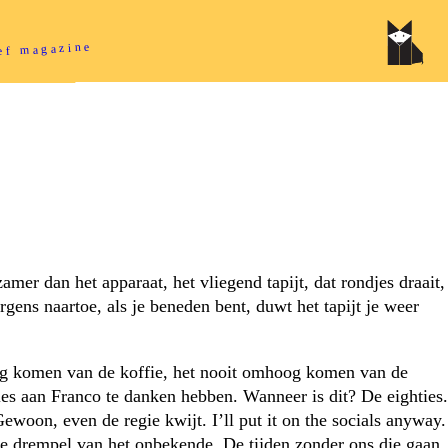
ief magazine
gzamer dan het apparaat, het vliegend tapijt, dat rondjes draait,
rgens naartoe, als je beneden bent, duwt het tapijt je weer
og komen van de koffie, het nooit omhoog komen van de
lles aan Franco te danken hebben. Wanneer is dit? De eighties.
oon, even de regie kwijt. I’ll put it on the socials anyway.
 de drempel van het onbekende. De tijden zonder ons die gaan